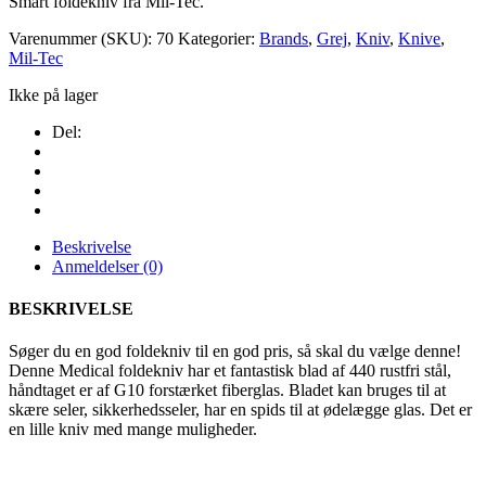
Smart foldekniv fra Mil-Tec.
Varenummer (SKU):
70
Kategorier:
Brands
,
Grej
,
Kniv
,
Knive
,
Mil-Tec
Ikke på lager
Del:
Beskrivelse
Anmeldelser (0)
BESKRIVELSE
Søger du en god foldekniv til en god pris, så skal du vælge denne!
Denne Medical foldekniv har et fantastisk blad af 440 rustfri stål,
håndtaget er af G10 forstærket fiberglas. Bladet kan bruges til at
skære seler, sikkerhedsseler, har en spids til at ødelægge glas. Det er
en lille kniv med mange muligheder.