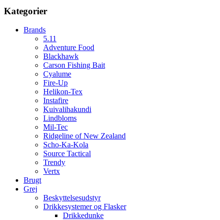
Kategorier
Brands
5.11
Adventure Food
Blackhawk
Carson Fishing Bait
Cyalume
Fire-Up
Helikon-Tex
Instafire
Kuivalihakundi
Lindbloms
Mil-Tec
Ridgeline of New Zealand
Scho-Ka-Kola
Source Tactical
Trendy
Vertx
Brugt
Grej
Beskyttelsesudstyr
Drikkesystemer og Flasker
Drikkedunke