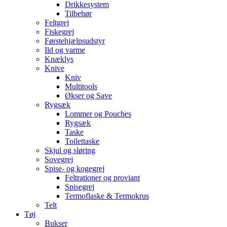
Drikkesystem
Tilbehør
Feltgrej
Fiskegrej
Førstehjælpsudstyr
Ild og varme
Knæklys
Knive
Kniv
Multitools
Økser og Save
Rygsæk
Lommer og Pouches
Rygsæk
Taske
Toilettaske
Skjul og sløring
Sovegrej
Spise- og kogegrej
Feltrationer og proviant
Spisegrej
Termoflaske & Termokrus
Telt
Tøj
Bukser