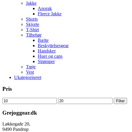
Jakke
Anorak
Fleece Jakke
Shorts
Skjorte
T-Shirt
Tilbehør
Bælte
Beskyttelsesgear
Handsker
Huer og caps
Strømper
Trøje
Vest
Ukategoriseret
Pris
Mindste
Højeste
Filter
pris
pris
Grejoggear.dk
Løkkegade 20,
9490 Pandrup